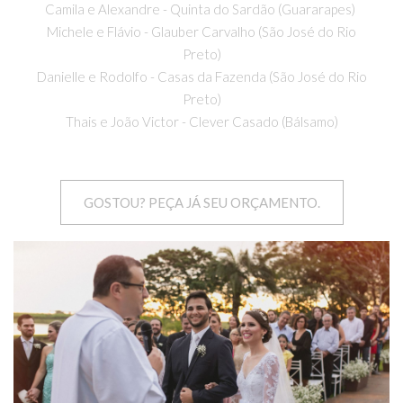
Camila e Alexandre - Quinta do Sardão (Guararapes)
Michele e Flávio - Glauber Carvalho (São José do Rio
Preto)
Danielle e Rodolfo - Casas da Fazenda (São José do Rio
Preto)
Thais e João Victor - Clever Casado (Bálsamo)
GOSTOU? PEÇA JÁ SEU ORÇAMENTO.