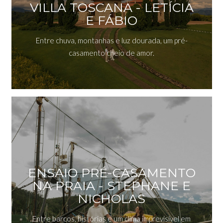
VILLA TOSCANA - LETÍCIA
E FÁBIO
Entre chuva, montanhas e luz dourada, um pré-
casamento cheio de amor.
ENSAIO PRÉ-CASAMENTO
NA PRAIA - STEPHANE E
NICHOLAS
Entre barcos, histórias e um clima imprevisível em