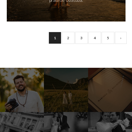
praia de Ubatuba.
1
2
3
4
5
›