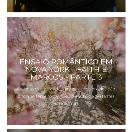
ENSAIO ROMÂNTICO EM
NOVA YORK - FAITH E
MARCOS - PARTE 3
As lindas cerejeiras da primavera novaiorquina dão
o tom no terceiro capítulo do ensaio de gestantes
em Nova York.