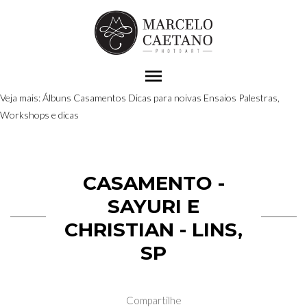
menu
Veja mais:
Álbuns
Casamentos
Dicas para noivas
Ensaios
Palestras,
Workshops e dicas
CASAMENTO -
SAYURI E
CHRISTIAN - LINS,
SP
Compartilhe