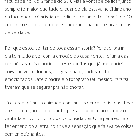
faculdade no Rio Grande do Sul). Mas a vontade de ficar junto
sempre foi maior que tudo e, quando ela estava no último ano
da faculdade, o Christian a pediu em casamento. Depois de 10
anos de relacionamento eles puderam, finalmente, ficar juntos
de verdade.
Por que estou contando toda essa história? Porque, pra mim,
ela tem tudo a ver com a emoção do casamento. Foi uma das
cerimônias mais emocionantes e bonitas que já presenciei;
noiva, noivo, padrinhos, amigos, irmãos, todos muito
emocionados… até o padre e o fotógrafo (eu mesmo! rsrsrs)
tiveram que se segurar pra não chorar!
Já a festa foi muito animada, com muitas danças e risadas. Teve
até uma canção japonesa interpretada pelo irmão da noiva e
cantada em coro por todos os convidados. Uma pena eu não
ter entendido a letra, pois tive a sensação que falava de coisas
bem emocionantes.