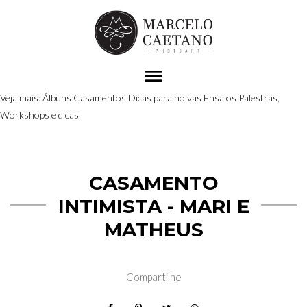
menu
Veja mais:
Álbuns
Casamentos
Dicas para noivas
Ensaios
Palestras,
Workshops e dicas
CASAMENTO
INTIMISTA - MARI E
MATHEUS
Compartilhe