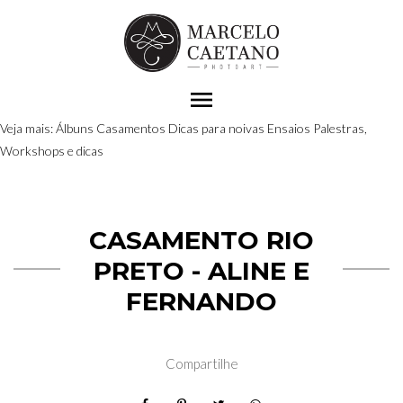
menu
Veja mais:
Álbuns
Casamentos
Dicas para noivas
Ensaios
Palestras,
Workshops e dicas
CASAMENTO RIO
PRETO - ALINE E
FERNANDO
Compartilhe