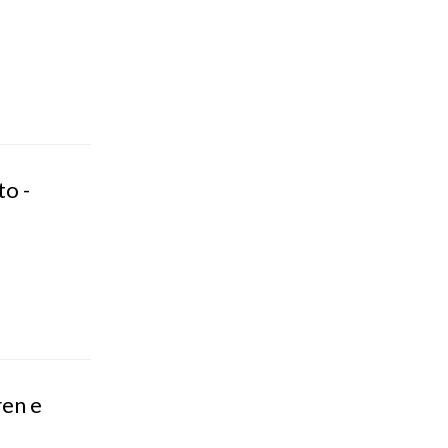
to -
en e