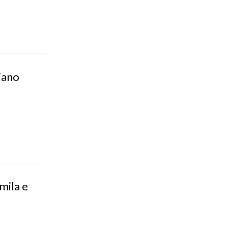
iano
mila e