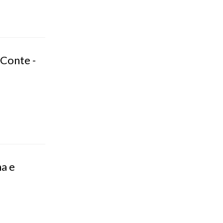
 Conte -
a e