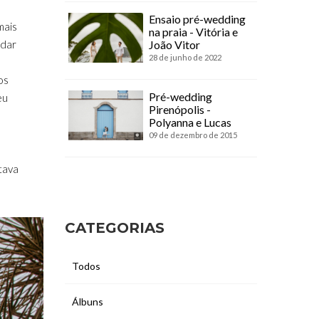
Ensaio pré-wedding
mais
na praia - Vitória e
odar
João Vitor
28 de junho de 2022
os
Pré-wedding
eu
Pirenópolis -
Polyanna e Lucas
09 de dezembro de 2015
stava
CATEGORIAS
Todos
Álbuns