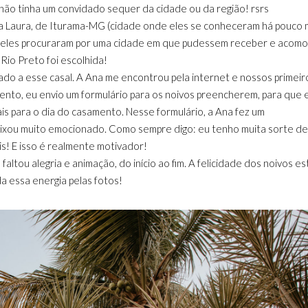
o tinha um convidado sequer da cidade ou da região! rsrs
 Ana Laura, de Iturama-MG (cidade onde eles se conheceram há pouco 
s, eles procuraram por uma cidade em que pudessem receber e acom
 Rio Preto foi escolhida!
gado a esse casal. A Ana me encontrou pela internet e nossos primeir
nto, eu envio um formulário para os noivos preencherem, para que 
s para o dia do casamento. Nesse formulário, a Ana fez um
eixou muito emocionado. Como sempre digo: eu tenho muita sorte de
is! E isso é realmente motivador!
altou alegria e animação, do início ao fim. A felicidade dos noivos e
a essa energia pelas fotos!