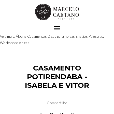
menu
Veja mais:
Álbuns
Casamentos
Dicas para noivas
Ensaios
Palestras,
Workshops e dicas
CASAMENTO
POTIRENDABA -
ISABELA E VITOR
Compartilhe