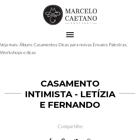
menu
Veja mais:
Álbuns
Casamentos
Dicas para noivas
Ensaios
Palestras,
Workshops e dicas
CASAMENTO
INTIMISTA - LETÍZIA
E FERNANDO
Compartilhe