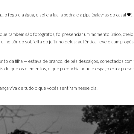
 fogo e a água, o sol e a lua, a pedra e a pipa (palavras do casal 🖤). 
ue também são fotógrafos, foi presenciar um momento único, cheio
e, no pôr do sol, feita do jeitinho deles: autêntica, leve e com propós
unto da filha — estava de branco, de pés descalços, conectados com
 mais do que os elementos, o que preenchia aquele espaço era a prese
nça viva de tudo o que vocês sentiram nesse dia.