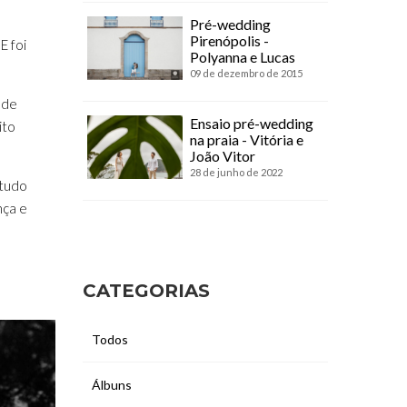
Pré-wedding
Pirenópolis -
E foi
Polyanna e Lucas
09 de dezembro de 2015
 de
Ensaio pré-wedding
ito
na praia - Vitória e
João Vitor
28 de junho de 2022
 tudo
nça e
CATEGORIAS
Todos
Álbuns