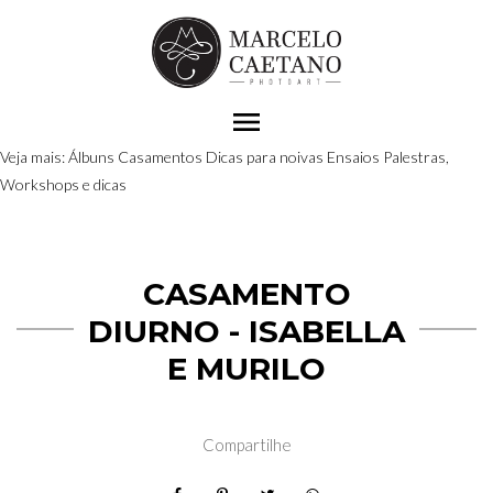
menu
Veja mais:
Álbuns
Casamentos
Dicas para noivas
Ensaios
Palestras,
Workshops e dicas
CASAMENTO
DIURNO - ISABELLA
E MURILO
Compartilhe