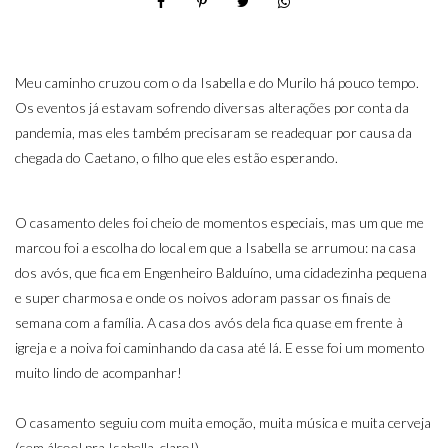
Meu caminho cruzou com o da Isabella e do Murilo há pouco tempo.
Os eventos já estavam sofrendo diversas alterações por conta da
pandemia, mas eles também precisaram se readequar por causa da
chegada do Caetano, o filho que eles estão esperando.
O casamento deles foi cheio de momentos especiais, mas um que me
marcou foi a escolha do local em que a Isabella se arrumou: na casa
dos avós, que fica em Engenheiro Balduíno, uma cidadezinha pequena
e super charmosa e onde os noivos adoram passar os finais de
semana com a família. A casa dos avós dela fica quase em frente à
igreja e a noiva foi caminhando da casa até lá. E esse foi um momento
muito lindo de acompanhar!
O casamento seguiu com muita emoção, muita música e muita cerveja
(sem álcool pra Isabella, claro!).