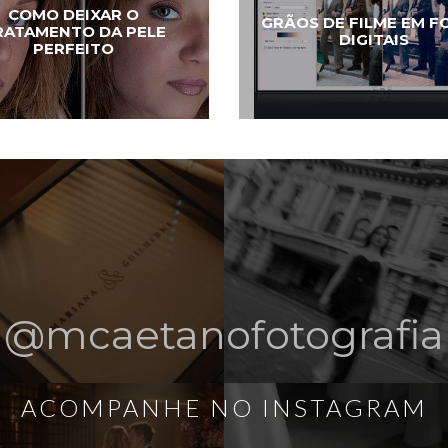
COMO DEIXAR O
GRÃOS DE FILME EM F
RATAMENTO DA PELE
DIGITAIS
PERFEITO
@mcaetanofotografia
ACOMPANHE NO INSTAGRAM