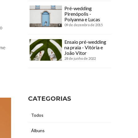
Pré-wedding
Pirenópolis -
Polyanna e Lucas
09 de dezembro de 2015
do
Ensaio pré-wedding
na praia - Vitória e
 me
João Vitor
28 de junho de 2022
CATEGORIAS
Todos
Álbuns