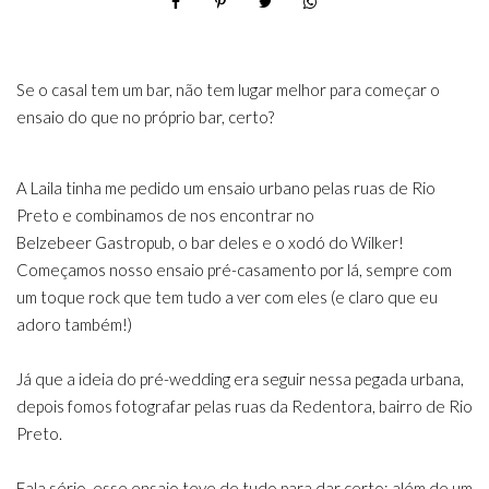
Se o casal tem um bar, não tem lugar melhor para começar o
ensaio do que no próprio bar, certo?
A Laila tinha me pedido um ensaio urbano pelas ruas de Rio
Preto e combinamos de nos encontrar no
Belzebeer Gastropub, o bar deles e o xodó do Wilker!
Começamos nosso ensaio pré-casamento por lá, sempre com
um toque rock que tem tudo a ver com eles (e claro que eu
adoro também!)
Já que a ideia do pré-wedding era seguir nessa pegada urbana,
depois fomos fotografar pelas ruas da Redentora, bairro de Rio
Preto.
Fala sério, esse ensaio teve de tudo para dar certo: além de um