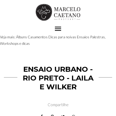
menu
Veja mais:
Álbuns
Casamentos
Dicas para noivas
Ensaios
Palestras,
Workshops e dicas
ENSAIO URBANO -
RIO PRETO - LAILA
E WILKER
Compartilhe