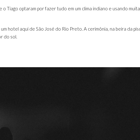
e o Tiago optaram por fazer tudo em um clima indiano e usando muit
m hotel aqui de São José do Rio Preto. A cerimônia, na beira da pisc
r do sol.